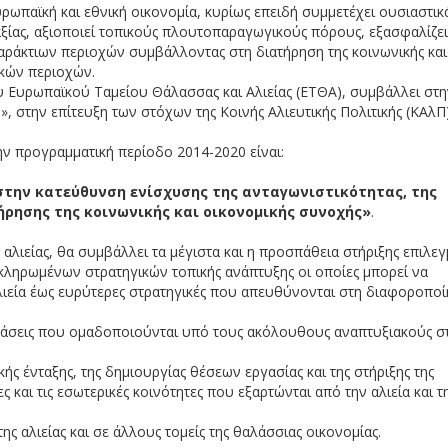
ευρωπαϊκή και εθνική οικονομία, κυρίως επειδή συμμετέχει ουσιαστικ
ίας, αξιοποιεί τοπικούς πλουτοπαραγωγικούς πόρους, εξασφαλίζει
αράκτιων περιοχών συμβάλλοντας στη διατήρηση της κοινωνικής και
κών περιοχών.
 Ευρωπαϊκού Ταμείου Θάλασσας και Αλιείας (ΕΤΘΑ), συμβάλλει στη
 στην επίτευξη των στόχων της Κοινής Αλιευτικής Πολιτικής (ΚΑλΠ)
την προγραμματική περίοδο 2014-2020 είναι:
 στην κατεύθυνση ενίσχυσης της ανταγωνιστικότητας, της
ήρησης της κοινωνικής και οικονομικής συνοχής»
.
 αλιείας, θα συμβάλλει τα μέγιστα και η προσπάθεια στήριξης επιλε
κληρωμένων στρατηγικών τοπικής ανάπτυξης οι οποίες μπορεί να
λιεία έως ευρύτερες στρατηγικές που απευθύνονται στη διαφοροπο
άσεις που ομαδοποιούνται υπό τους ακόλουθους αναπτυξιακούς σ
ής ένταξης, της δημιουργίας θέσεων εργασίας και της στήριξης της
ς και τις εσωτερικές κοινότητες που εξαρτώνται από την αλιεία και τ
ς αλιείας και σε άλλους τομείς της θαλάσσιας οικονομίας.