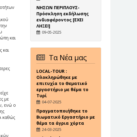
σοτήτων
ΝΗΣΩΝ ΠΕΡΙΠΛΟΥΣ-
Πρόσκληση εκδήλωσης
ικού
ενδιαφέροντος [ΕΧΕΙ
στην
ΛΗΞΕΙ]
υ
09-05-2025
ρώπη και
ς και
Τα Νέα μας
τερες
LOCAL-TOUR :
Ολοκληρώθηκε με
επιτυχία το Θεματικό
εργαστήριο με θέμα το
είχε
Τυρί
ες με
04-07-2025
ν, ενώ ο
Πραγματοποιήθηκε το
ης
Βιωματικό Εργαστήριο με
Α καθώς
θέμα τα άγρια χόρτα
24-03-2025
ικών