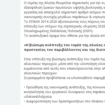
Ο τομέας της Αλιείας θεωρείται σημαντικός για την 
εξασφάλιση ζωικών πρωτεϊνών υψηλής βιολογικής αξ
εργασίας και απασχολεί σημαντικό αριθμό ατόμων π
οικονομικής συνοχής μεγάλων παράκτιων & νησιωτι
Το ΕΠΑλΘ 2014-2020 αξιοποιώντας τους πόρους του
επίτευξη των στόχων της στρατηγικής «Ευρώπη 2020»,
Ολοκληρωμένης Θαλάσσιας Πολιτικής (ΟΘΠ).
Το αναπτυξιακό όραμα που τίθεται για την αλιεία σ
«Η βιώσιμη ανάπτυξη του τομέα της αλιείας
προστασίας του περιβάλλοντος και της διατ
Στην επίτευξη της βιώσιμης ανάπτυξης του τομέα της
αλιευτικών περιοχών, μέσα από την υλοποίηση ολο
κυμαίνονται από αυτές που επικεντρώνονται στην α
αλιευτικών περιοχών.
Συγκεκριμένα προβλέπεται να υλοποιηθούν παρεμβ
• Προώθηση της οικονομικής ανάπτυξης, της κοινωνικ
κινητικότητας του εργατικού δυναμικού στις παράκτιε
υδατοκαλλιέργεια.
• Διαφοροποίηση των δραστηριοτήτων στο πλαίσιο τη