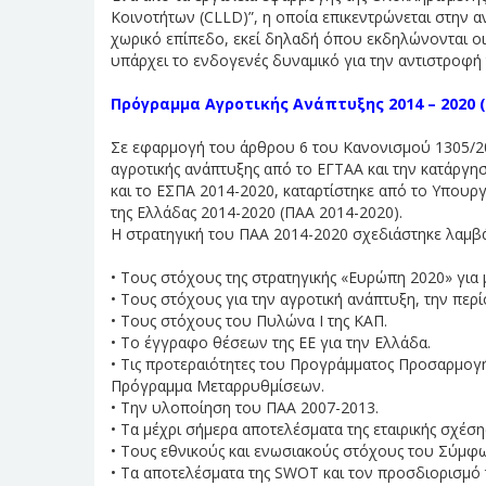
Κοινοτήτων (CLLD)”, η οποία επικεντρώνεται στην 
χωρικό επίπεδο, εκεί δηλαδή όπου εκδηλώνονται οι
υπάρχει το ενδογενές δυναμικό για την αντιστροφή 
Πρόγραμμα Αγροτικής Ανάπτυξης 2014 – 2020 (
Σε εφαρμογή του άρθρου 6 του Κανονισμού 1305/20
αγροτικής ανάπτυξης από το ΕΓΤΑΑ και την κατάργ
και το ΕΣΠΑ 2014-2020, καταρτίστηκε από το Υπου
της Ελλάδας 2014-2020 (ΠΑΑ 2014-2020).
Η στρατηγική του ΠΑΑ 2014-2020 σχεδιάστηκε λαμβ
• Τους στόχους της στρατηγικής «Ευρώπη 2020» για 
• Τους στόχους για την αγροτική ανάπτυξη, την περ
• Τους στόχους του Πυλώνα Ι της ΚΑΠ.
• Το έγγραφο θέσεων της ΕΕ για την Ελλάδα.
• Τις προτεραιότητες του Προγράμματος Προσαρμογή
Πρόγραμμα Μεταρρυθμίσεων.
• Την υλοποίηση του ΠΑΑ 2007-2013.
• Τα μέχρι σήμερα αποτελέσματα της εταιρικής σχέσ
• Τους εθνικούς και ενωσιακούς στόχους του Σύμφω
• Τα αποτελέσματα της SWOT και τον προσδιορισμό