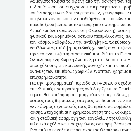
να μεγιστοποιήσει τα οφέλη από την άσκηση των το
Η διαπίστωση του σύγχρονου «περιφερειακού προβλή
και έντασης των ενδοπεριφερειακών, γεωγραφικών 
αποβιομηχάνιση και την αποδιάρθρωση τοπικών και
παράδοξου» [άνισο αστικό ιεραρχικό σύστημα και 
Αττική και δευτερευόντως στη Θεσσαλονίκη), αστικ
φυσικού και δομημένου αστικού περιβάλλοντος] αλ
τον κόσμο, καθορίζουν την αντίληψη και τις κύριες
Λαμβάνοντας υπ’ όψη τις ειδικές χωρικές αναπτυξια
την νέα αναπτυξιακή στρατηγική που διέπει το Εται
Ολοκληρωμένη Χωρική Ανάπτυξη στο πλαίσιο του Ε.Σ.
απασχόλησης, της κοινωνικής συνοχής και της διατή
ανάγκες των επιμέρους χωρικών ενοτήτων χρησιμοποι
επιχειρηματικότητα.
Για την προγραμματική περίοδο 2014-2020, ο σχεδι
επενδυτικές προτεραιότητες ανά Διαρθρωτικό Ταμεί
σημειωθεί υστέρηση σε προηγούμενες περιόδους, μ
αυτούς τους θεματικούς στόχους, με δόμηση των π
γενικότερος σχεδιασμός τους θα πρέπει να συμβάλε
κρίσης. Στόχος είναι η χρηματοδότηση της Ολοκληρ
και η σταδιακή εφαρμογή των εργαλείων της Ολοκλη
πιλοτικά σχέδια και προχωρώντας σε παρεμβάσεις σύ
Ένα από τα εργαλεία εφαρμογής της Ολοκληρωμένης