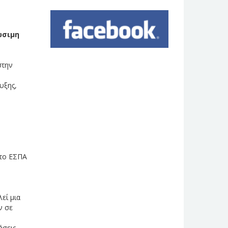
ώσιμη
στην
υξης,
στο ΕΣΠΑ
εί μια
ν σε
ήσεις