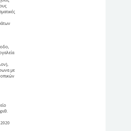
δους
σματικές
μάτων
ίοδο,
εργαλεία
λον),
μφωνα με
Τοπικών
είο
ριθ.
-2020