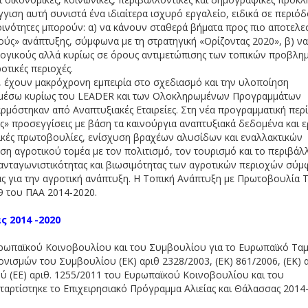
γιση αυτή συνιστά ένα ιδιαίτερα ισχυρό εργαλείο, ειδικά σε περιό
 κοινότητες μπορούν: α) να κάνουν σταθερά βήματα προς πιο αποτελε
ούς» ανάπτυξης, σύμφωνα με τη στρατηγική «Ορίζοντας 2020», β) να
λογικούς αλλά κυρίως σε όρους αντιμετώπισης των τοπικών προβλη
οτικές περιοχές.
ας, έχουν μακρόχρονη εμπειρία στο σχεδιασμό και την υλοποίηση
μέσω κυρίως του LEADER και των Ολοκληρωμένων Προγραμμάτων
μόστηκαν από Αναπτυξιακές Εταιρείες. Στη νέα προγραμματική περ
ες» προσεγγίσεις με βάση τα καινούργια αναπτυξιακά δεδομένα και 
ικές πρωτοβουλίες, ενίσχυση βραχέων αλυσίδων και εναλλακτικών
η αγροτικού τομέα με τον πολιτισμό, τον τουρισμό και το περιβάλ
ς ανταγωνιστικότητας και βιωσιμότητας των αγροτικών περιοχών σύ
ας για την αγροτική ανάπτυξη. Η Τοπική Ανάπτυξη με Πρωτοβουλία 
9 του ΠΑΑ 2014-2020.
 2014 -2020
ρωπαϊκού Κοινοβουλίου και του Συμβουλίου για το Ευρωπαϊκό Ταμ
ονισμών του Συμβουλίου (ΕΚ) αριθ 2328/2003, (ΕΚ) 861/2006, (ΕΚ) α
ού (ΕΕ) αριθ. 1255/2011 του Ευρωπαϊκού Κοινοβουλίου και του
αταρτίστηκε το Επιχειρησιακό Πρόγραμμα Αλιείας και Θάλασσας 2014