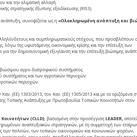
λον και την κλιματική αλλαγή.
ικής στρατηγικής έξυπνης εξειδίκευσης (RIS3).
 ανάπτυξη, συνοψίζεται ως η
«Ολοκληρωμένη ανάπτυξη και βι
 αλληλένδετους και συμπληρωματικούς στόχους, που προσβλέπουν 
 λόγω της υφιστάμενης οικονομικής κρίσης και την επίτευξη των
 για την δημοσιονομική εξυγίανση και την επίτευξη βιώσιμης ανάπτ
 βιώσιμου αγρο-διατροφικού συστήματος.
 συστήματος και των αγροτικών περιοχών.
ροτικών περιοχών.
Καν. (ΕΕ) 1303/2013, τον Καν. (ΕΕ) 1305/2013 και με τα οριζόμενα 
της Τοπικής Ανάπτυξης με Πρωτοβουλία Τοπικών Κοινοτήτων στον
 Κοινοτήτων (CLLD)
, βασισμένη στην προσέγγιση
LEADER,
αποτελ
ηρωμένων αναπτυξιακών στρατηγικών, με τη συμμετοχή των εταίρω
ς των πολιτών, των τοπικών οικονομικών και κοινωνικών φορέων,
οικονομικές, κοινωνικές, περιβαλλοντικές και δημογραφικές προκλ