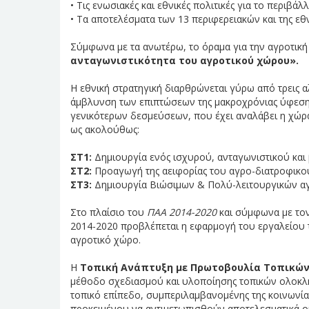
• Τις ενωσιακές και εθνικές πολιτικές για το περιβάλ
• Τα αποτελέσματα των 13 περιφερειακών και της εθν
Σύμφωνα με τα ανωτέρω, το όραμα για την αγροτική
ανταγωνιστικότητα του αγροτικού χώρου».
Η εθνική στρατηγική διαρθρώνεται γύρω από τρεις
άμβλυνση των επιπτώσεων της μακροχρόνιας ύφεσης,
γενικότερων δεσμεύσεων, που έχει αναλάβει η χώρα
ως ακολούθως:
ΣΤ1:
Δημιουργία ενός ισχυρού, ανταγωνιστικού και
ΣΤ2:
Προαγωγή της αειφορίας του αγρο-διατροφικού
ΣΤ3:
Δημιουργία Βιώσιμων & Πολύ-λειτουργικών αγ
Στο πλαίσιο του
ΠΑΑ 2014-2020
και σύμφωνα με τον 
2014-2020 προβλέπεται η εφαρμογή του εργαλείου 
αγροτικό χώρο.
Η
Τοπική Ανάπτυξη με Πρωτοβουλία Τοπικών
μέθοδο σχεδιασμού και υλοποίησης τοπικών ολοκλ
τοπικό επίπεδο, συμπεριλαμβανομένης της κοινωνία
προκειμένου να αντιμετωπισθούν αποτελεσματικά οι 