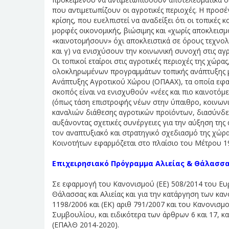
που αντιμετωπίζουν οι αγροτικές περιοχές. Η προσέγ
κρίσης, που ευελπιστεί να αναδείξει ότι οι τοπικές
μορφές οικονομικής, βιώσιμης και «χωρίς αποκλεισμ
«καινοτομήσουν» όχι αποκλειστικά σε όρους τεχνο
και γ) να ενισχύσουν την κοινωνική συνοχή στις αγρ
Οι τοπικοί εταίροι στις αγροτικές περιοχές της χώρ
ολοκληρωμένων προγραμμάτων τοπικής ανάπτυξης 
Ανάπτυξης Αγροτικού Χώρου (ΟΠΑΑΧ), τα οποία εφαρ
σκοπός είναι να ενισχυθούν «νέες και πιο καινοτόμ
(όπως τάση επιστροφής νέων στην ύπαιθρο, κοινων
καναλιών διάθεσης αγροτικών προϊόντων, διασύνδεσ
αυξάνοντας σχετικές συνέργειες για την αύξηση τη
τον αναπτυξιακό και στρατηγικό σχεδιασμό της χώρ
Κοινοτήτων εφαρμόζεται στο πλαίσιο του Μέτρου 1
Επιχειρησιακό Πρόγραμμα Αλιείας & Θάλασσας
Σε εφαρμογή του Κανονισμού (ΕΕ) 508/2014 του Ευ
Θάλασσας και Αλιείας και για την κατάργηση των καν
1198/2006 και (ΕΚ) αριθ 791/2007 και του Κανονισμ
Συμβουλίου, και ειδικότερα των άρθρων 6 και 17, κ
(ΕΠΑλΘ 2014-2020).