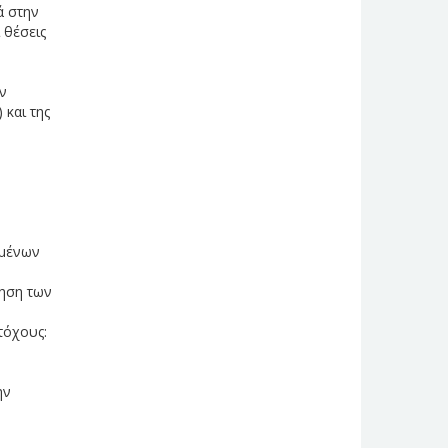
ά στην
 θέσεις
ν
 και της
γμένων
ίηση των
τόχους:
ην