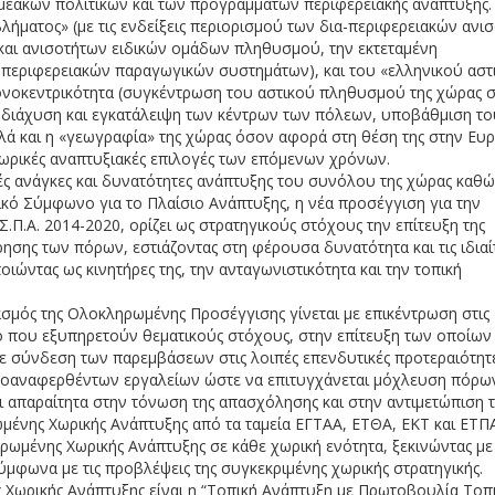
μεακών πολιτικών και των προγραμμάτων περιφερειακής ανάπτυξης.
ματος» (με τις ενδείξεις περιορισμού των δια-περιφερειακών ανι
και ανισοτήτων ειδικών ομάδων πληθυσμού, την εκτεταμένη
 περιφερειακών παραγωγικών συστημάτων), και του «ελληνικού αστ
μονοκεντρικότητα (συγκέντρωση του αστικού πληθυσμού της χώρας 
ή διάχυση και εγκατάλειψη των κέντρων των πόλεων, υποβάθμιση το
λά και η «γεωγραφία» της χώρας όσον αφορά στη θέση της στην Ευ
 χωρικές αναπτυξιακές επιλογές των επόμενων χρόνων.
κές ανάγκες και δυνατότητες ανάπτυξης του συνόλου της χώρας καθώ
ρικό Σύμφωνο για το Πλαίσιο Ανάπτυξης, η νέα προσέγγιση για την
Π.Α. 2014-2020, ορίζει ως στρατηγικούς στόχους την επίτευξη της
ρησης των πόρων, εστιάζοντας στη φέρουσα δυνατότητα και τις ιδιαί
ώντας ως κινητήρες της, την ανταγωνιστικότητα και την τοπική
ασμός της Ολοκληρωμένης Προσέγγισης γίνεται με επικέντρωση στις
ο που εξυπηρετούν θεματικούς στόχους, στην επίτευξη των οποίων 
ε σύνδεση των παρεμβάσεων στις λοιπές επενδυτικές προτεραιότητ
ροαναφερθέντων εργαλείων ώστε να επιτυγχάνεται μόχλευση πόρω
ι απαραίτητα στην τόνωση της απασχόλησης και στην αντιμετώπιση τ
ωμένης Χωρικής Ανάπτυξης από τα ταμεία ΕΓΤΑΑ, ΕΤΘΑ, ΕΚΤ και ΕΤΠ
ρωμένης Χωρικής Ανάπτυξης σε κάθε χωρική ενότητα, ξεκινώντας με
μφωνα με τις προβλέψεις της συγκεκριμένης χωρικής στρατηγικής.
 Χωρικής Ανάπτυξης είναι η “Τοπική Ανάπτυξη με Πρωτοβουλία Τοπ