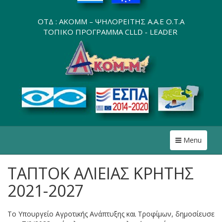
ΟΤΔ : AKOMM – ΨΗΛΟΡΕΙΤΗΣ Α.Α.Ε Ο.Τ.Α
ΤΟΠΙΚΟ ΠΡΟΓΡΑΜΜΑ CLLD - LEADER
Toggle
Menu
ΤΑΠΤΟΚ ΑΛΙΕΙΑΣ ΚΡΗΤΗΣ
2021-2027
Το Υπουργείο Αγροτικής Ανάπτυξης και Τροφίμων, δημοσίευσε